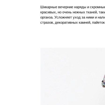
Шикарные вечерние наряды и скромные
нитей. Поэтому химчистка такого наря
красивых, но очень нежных тканей, таки
вернуть ему прежнюю свежесть и чис
органза. Усложняет уход за ними и нал
имеют большой опыт борьбы с любым
стразов, декоративных камней, пайето