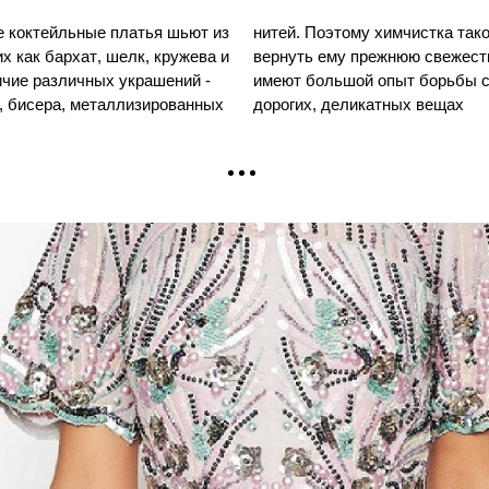
 коктейльные платья шьют из
да - это единственный способ
х как бархат, шелк, кружева и
тоту. Специалисты компании
ичие различных украшений -
и загрязнениями на очень
к, бисера, металлизированных
дорогих, деликатных вещах